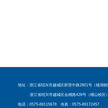
地址：浙江省绍兴市越城区群贤中路2801号（镜湖
浙江省绍兴市越城区会稽路428号（稽山校区
电话：0575-89115678 传真：0575-89172457