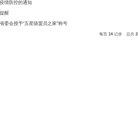
疫情防控的通知
提醒
省委会授予“五星级盟员之家”称号
每页
14
记录
总共
2