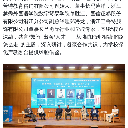
普特教育咨询有限公司创始人、董事长冯迪洋，浙江
越秀外国语学院数字贸易学院单胜江、国信证券股份
有限公司浙江分公司副总经理郑海龙，浙江巴鲁特服
饰有限公司董事长
吕勇等行业和学校专家，围绕“
校企
深融，共育
‘
数智
+
出海
’
人才——从
‘
相加
’
到
‘
相融
’
的路
怎么走”的主题，深入研讨，凝聚合作共识，为学校深
化产教融合提供经验借鉴。