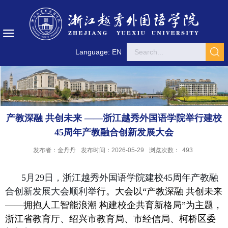
Language: EN
产教深融 共创未来 ——浙江越秀外国语学院举行建校
45周年产教融合创新发展大会
发布者：金丹丹
发布时间：2026-05-29
浏览次数：
493
5
月
29
日
，浙江越秀外国语学院建校
45
周年产教融
合创新发展大会顺利举
行。大会以“产教深融 共创未来
——拥抱人工智能浪潮 构建校企共育新格局”为主题，
浙江省教育厅、绍兴市教育局、市经信局、柯桥
区委