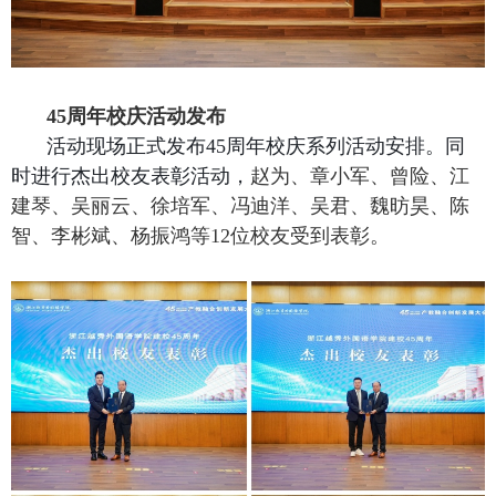
45
周年校庆活动发布
活动现场正式发布
45
周年校庆系列活动安排。同
时进行杰出校友表彰活动，
赵为、章小军、曾险、江
建琴、吴丽云、
徐培军、冯迪洋、吴君、魏昉昊、陈
智、李彬斌、杨振鸿
等
12
位校友受到表彰。