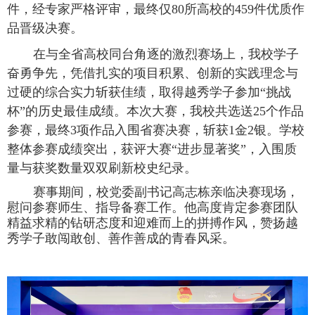
件，经专家严格评审，最终仅
80
所高校的
459
件优质作
品晋级决赛。
在与全省高校同台角逐的激烈赛场上，我校学子
奋勇争先，凭借扎实的项目积累、创新的实践理念与
过硬的综合实力斩获佳绩，取得越秀学子参加“挑战
杯”的历史最佳成绩。本次大赛，我校共选送
25
个作品
参赛，最终
3
项作品入围省赛决赛，斩获
1
金
2
银。学校
整体参赛成绩突出，获评大赛“进步显著奖”，入围质
量与获奖数量双双刷新校史纪录。
赛事期间，校党委副书记高志栋亲临决赛现场，
慰问参赛师生、指导备赛工作。他高度肯定参赛团队
精益求精的钻研态度和迎难而上的拼搏作风，赞扬越
秀学子敢闯敢创、善作善成的青春风采。