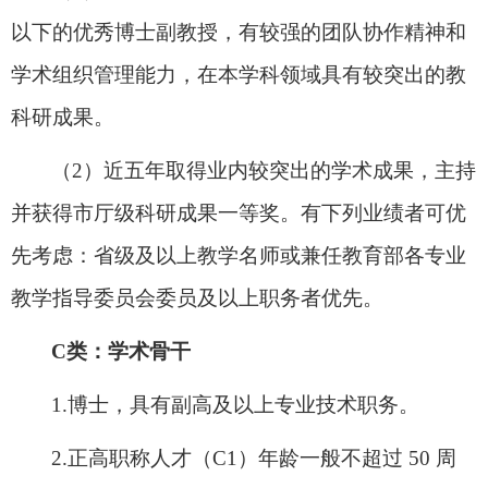
以下的优秀博士副教授，
有较强的团队协作精神和
学术组织管理能力，在本学科领域具有
较突出的教
科研成果
。
（
2
）近五年取得
业内较突出的
学术成果
，
主持
并获得市厅级科研成果一等奖。有下列业绩
者
可
优
先考虑
：省级及以上教学名师
或
兼任教育部各专业
教学指导委员会委员及以上职务
者优先
。
C
类：学术骨干
1.
博士，
具有副高及以上专业技术职务。
2.
正高职称人才（
C1
）年龄一般不超过
50
周