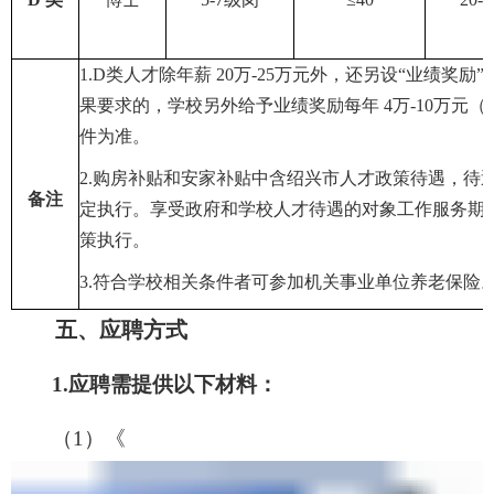
1.
D
类人才除年薪
20
万
-25
万元外，还另设
“
业绩奖励
”
果要求的，学校另外给予业绩奖励每年
4
万
-10
万元（
件为准
。
2.
购房补贴和安家补贴中含绍兴市人才政策待遇，待
备注
定执行。享受政府和学校人才待遇的对象工作服务期
策执行。
3.
符合学校相关条件者可参加机关事业单位养老保险
五
、应聘方式
1.
应聘需提供以下材料：
（
1
）《