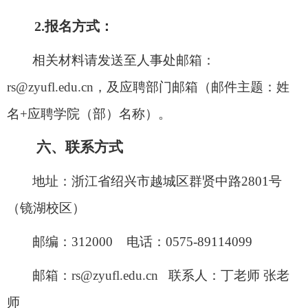
2.
报名方式：
相关材料请发送至人事处邮箱：
rs@zyufl.edu.cn
，
及应聘部门
邮箱
（邮件主题：姓
名
+
应聘学院（部）名称）
。
六
、联系方式
地址：浙江省绍兴市越城区群贤中路
2801
号
（镜湖校区）
邮编：
312000
电话：
0575-89114099
邮箱：
rs@zyufl.edu.cn
联系人：
丁
老师
张
老
师