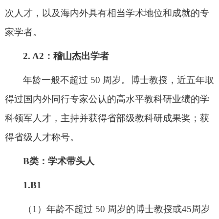
次人才
，以及海内外具有相当学术地位和成就的专
家学者。
2. A2
：
稽山杰出学者
年龄一般不超过
50
周岁。
博士教授
，
近五年
取
得过国内外同行专家公认的高水平
教科研业绩的学
科领军人才，
主持并获得省部级教科研成果奖
；
获
得
省级
人才称号
。
B
类：学术带头人
1.B1
（
1
）年龄不超过
50
周岁
的
博士教授或
45
周岁