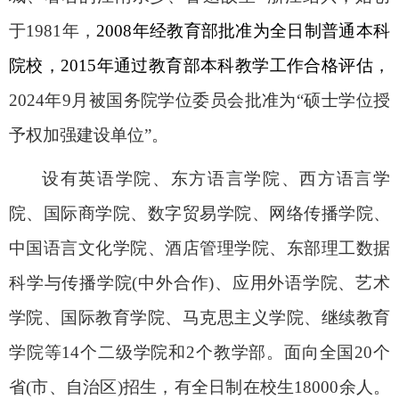
于
1981
年，
2008
年经教育部批准为全日制普通本科
院校，
2015
年通过教育部本科教学工作合格评估，
2024
年
9
月被国务院学位委员会批准为
“
硕士学位授
予权加强建设单位
”
。
设有英语学院、东方语言学院、西方语言学
院、国际商学院、数字贸易学院、网络传播学院、
中国语言文化学院、酒店管理学院、东部理工数据
科学与传播学院
(
中外合作
)
、应用外语学院、艺术
学院、国际教育学院、马克思主义学院、
继续教育
学院等
14
个二级学院和
2
个教学部。面向全国
20
个
省
(
市、自治区
)
招生，有全日制在校生
18000
余人。