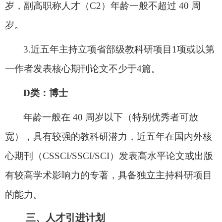
岁，副高职称人才（
C2
）年龄一般不超过
40
周
岁。
3.
近五年
主持立项省部级教科研项目
1
项或以第
一作者发表核心期刊论文不少于
4
篇。
D
类：博士
年龄一般在
40
周岁以下
（
特别优秀者可放
宽
）
，具有较强的教科研
潜力，近五年在国内外核
心期刊（
CSSCI/SSCI/SCI
）发表高水平论文或出版
有较高学术影响力的专著
，
具备独立主持科研项目
的能力
。
三、人才引进计划