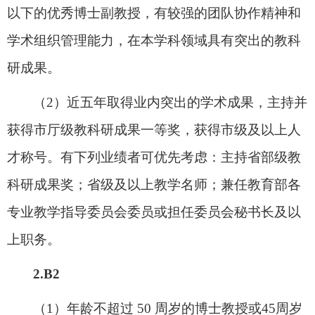
以下的优秀博士副教授
，有较强的团队协作精神和
学术组织管理能力，在本学科领域具有
突出的教科
研成果
。
（
2
）近五年取得
业内突出的
学术成果
，
主持
并
获
得
市厅级教科研成果一等奖
，
获得市级及以上人
才称号
。有下列业绩
者
可
优先考虑
：主持省部级教
科研成果奖；省级及以上教学名师；兼任教育部各
专业教学指导委员会委员或担任委员会秘书长及以
上职务。
2.B2
（
1
）年龄不超过
50
周岁
的
博士教授或
45
周岁