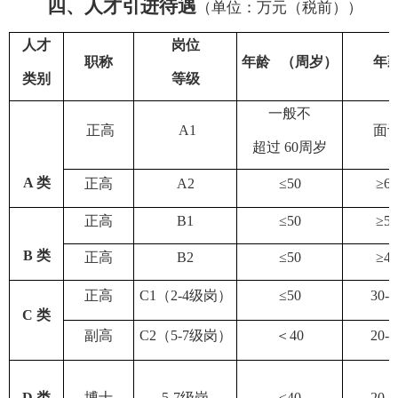
四
、人才引进待遇
（单位：万元（税前））
人才
岗位
职称
年龄
（周岁）
年
类别
等级
一般不
正高
A1
面
超过
60
周岁
A
类
正高
A2
≤50
≥65
正高
B1
≤50
≥55
B
类
正高
B2
≤50
≥45
正高
C1
（
2-4
级岗）
≤50
30-4
C
类
副高
C2
（
5-7
级岗）
＜
40
20-2
D
类
博士
5-7
级岗
≤40
20-2