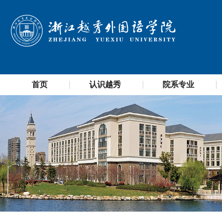
首页
认识越秀
院系专业