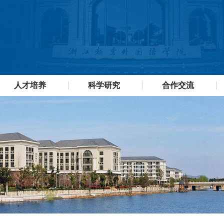
人才培养
科学研究
合作交流