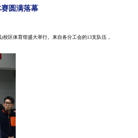
体赛圆满落幕
山校区体育馆盛大举行。来自各分工会的13支队伍，