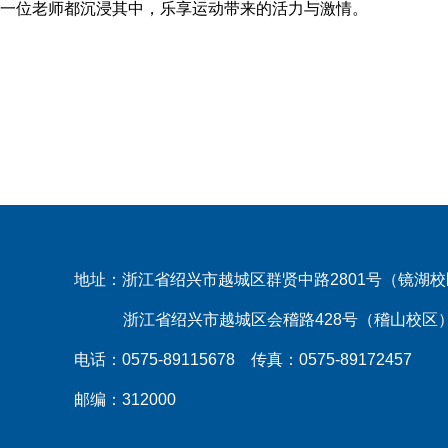
每一位老师都沉浸其中，乐享运动带来的活力与激情。
地址：浙江省绍兴市越城区群贤中路2801号（镜湖
浙江省绍兴市越城区会稽路428号（稽山校区
电话：0575-89115678 传真：0575-89172457
邮编：312000