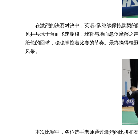
在激烈的决赛对决中，英语2队继续保持默契的
见乒乓球于台面飞速穿梭，球鞋与地面急促摩擦之
绝伦的回球，稳稳掌控着比赛的节奏。最终摘得桂
风采。
本次比赛中，各位选手老师通过激烈的比拼和