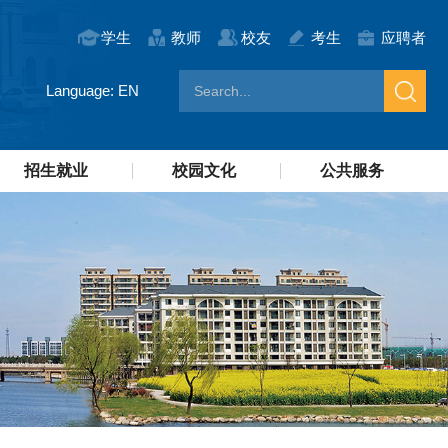
学生
教师
校友
考生
应聘者
Language: EN
招生就业
校园文化
公共服务