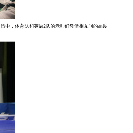
伍中，体育队和英语2队的老师们凭借相互间的高度