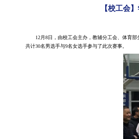
【校工会】
12月8日，由校工会主办，教辅分工会、体育
共计30名男选手与9名女选手参与了此次赛事。