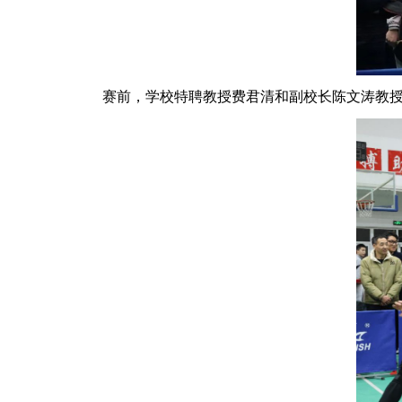
赛前，学校特聘教授费君清和副校长陈文涛教