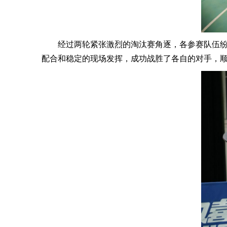
经过两轮紧张激烈的淘汰赛角逐，各参赛队伍纷
配合和稳定的现场发挥，成功战胜了各自的对手，