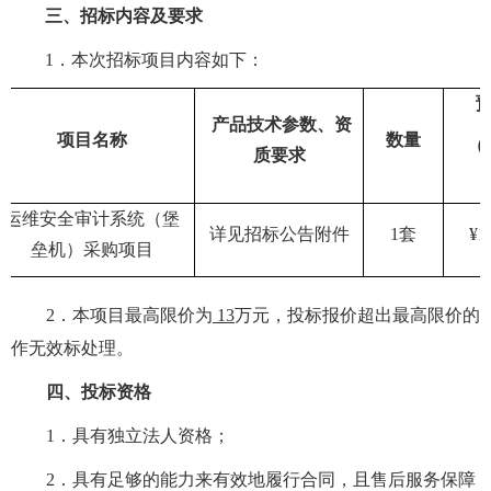
三、招标内容及要求
1
．本次招标项目内容如下：
产品技术参数、资
项目名称
数量
（
质要求
运维安全审计系统（堡
详见招标公告附件
1
套
¥
1
垒机）采购项目
2
．本项目最高限价为
13
万元，投标报价超出最高限价的
作无效标处理。
四、投标资格
1
．具有独立法人资格；
2
．具有足够的能力来有效地履行合同，且售后服务保障