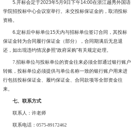
5.
开标会定
于
2023
年
5
月
9
日下午
14:00
在浙江
越秀外国语
学院招投标中心会议室举行。未交投标保证金的，取消投标
资格。
6.
定标后中标单位
15
天内与招标单位签订合同，其投标
保证金转为合同履行保证金（部分），合同期满后无息退
还，
如出现违约情况参照
“
政府采购
”
有关规定处理。
7.
招标单位与投标单位的资金往来必须全部通过银行账户
转账，投标单位必须提供与单位名称一致的银行账户用来进
行包括投标保证金、履约保证金、合同款项等全部资金往
来。
七、联系方式
联系人：许老师
联系电话：
0575-89172462