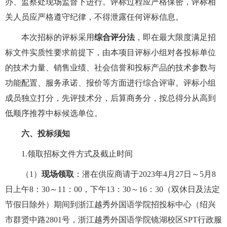
办、监察处现场监督下进行。评标过程应严格保密，评标相
关人员应严格遵守纪律，不得泄露任何评标信息。
本次招标的评标采用
综合评分法
，即在最大限度
满足招
标文件实质性要求前提下
，由本项目评标小组对各投标单位
的技术力量、销售业绩、社会信誉和投标产品的技术参数与
功能配置、服务承诺、报价等方面进行综合评审。评标小组
成员独立打分，先评技术分，后算商务分，按总得分从高到
低顺序推荐中标候选单位。
六、投标须知
1.
领取招标文件方式及截止时间
（
1
）
现场领取
：潜在供应商请于
2023
年
4
月
27
日～
5
月
8
日上午
8
：
30
～
11
：
00
，下午
13
：
30
～
16
：
30
（双休日及法定
节假日除外）期间到浙江越秀外国语学院招投标中心（绍兴
市群贤中路
2801
号，浙江越秀外国语学院镜湖校区
SPT
行政服