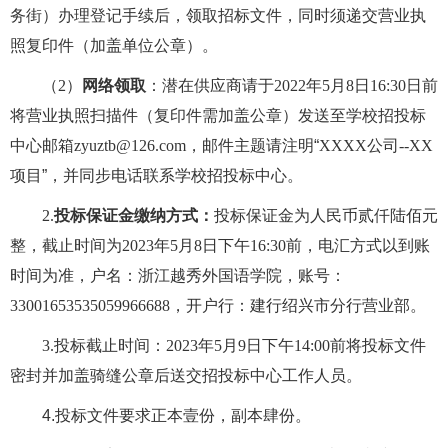
务街）办理登记手续后
，领取招标文件，同时须递交营业执
照复印件（加盖单位公章）。
（
2
）
网络领取
：潜在供应商请于
2022
年
5
月
8
日
16:30
日前
将营业执照扫描件（复印件需加盖公章）
发送至学校招投标
中心邮箱
zyuztb@126.com
，邮件主题请注明
“
XXXX
公司
--XX
项目
”
，并同步电话联系学校招投标中心。
2.
投标保证金缴纳方式：
投标保证金为人民币贰仟陆佰元
整，截止时间为
2023
年
5
月
8
日下午
16:30
前，电汇方式以到账
时间为准，户名：浙江越秀外国语学院，账号：
33001653535059966688
，开户行：建行绍兴市分行营业部。
3.
投标截止时间：
2023
年
5
月
9
日下午
14:00
前将投标文件
密封并加盖骑缝公章后送交招投标
中心工作人员。
4.
投标文件要求正本壹份，副本肆份。