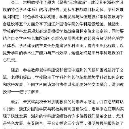
会上，洪明教授作了
题为
《聚焦“三地四域”，建设具有浙外辨识
度的特色学科体系》的
培训
报告
。她
从学校战略目标定位、学科发展
规划制定、特色学科体系构建、学科发展与队伍建设和学科发展与平
台建设等五个方面分享了浙江外国语学院的学科建设经验。她指出，
学校的学科发展规划必定是根据学校战略目标定位来决定的，同时要
结合自身学科特长和区域社会经济发展需求构建起具有鲜明特色的学
科体系。学科建设的主要任务是建设学科组织，提高组织化程度，以
提升学科的学术生产能力与产出效率，这也始终是浙外学科建设的中
心思想。
随后，参会教师就学科建设和管理中遇到的问题和困难进行了交
流
。老师们提出，
学校除主干学科外的其他传统优势学科该如何定位
和求得发展，不同学科间该如何协作以实现更好的交叉融合，洪明教
授都一一进行了解答。
最后，朱文斌副校长对洪明教授的到来表示感谢，并在总结讲话
中指出，浙江外国语学院与我校具有高度相似性，近年来在短期内实
现了快速发展，浙外的学科建设经验有许多值得我们借鉴之处，尤其
是特色发展、交叉融合、平台支撑这三个方面，洪明教授的报告给了