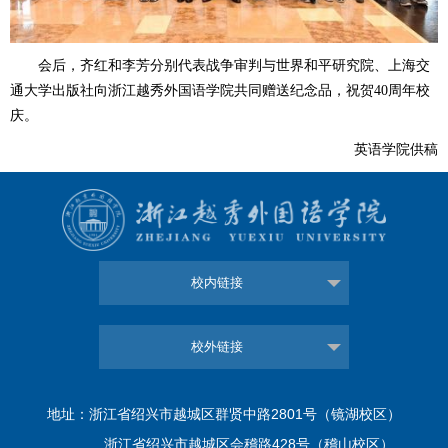
会后，
齐红
和
李芳分别代表战争审判与世界和平研究院、上海交
通大学出版社向
浙江
越秀外国语学院
共同
赠送纪念品
，祝贺
40
周年校
庆
。
英语学院供稿
校内链接
校外链接
地址：浙江省绍兴市越城区群贤中路2801号（镜湖校区）
浙江省绍兴市越城区会稽路428号（稽山校区）