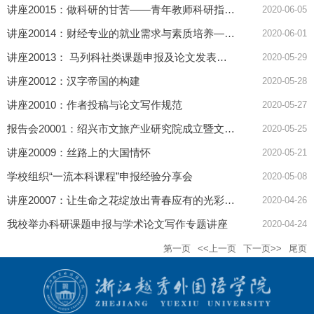
讲座20015：做科研的甘苦——青年教师科研指导讲座
2020-06-05
讲座20014：财经专业的就业需求与素质培养——以投资学为例
2020-06-01
讲座20013： 马列科社类课题申报及论文发表的得与失
2020-05-29
讲座20012：汉字帝国的构建
2020-05-28
讲座20010：作者投稿与论文写作规范
2020-05-27
报告会20001：绍兴市文旅产业研究院成立暨文旅国际网开通仪式
2020-05-25
讲座20009：丝路上的大国情怀
2020-05-21
学校组织“一流本科课程”申报经验分享会
2020-05-08
讲座20007：让生命之花绽放出青春应有的光彩——谈大学生涯规划与管理
2020-04-26
我校举办科研课题申报与学术论文写作专题讲座
2020-04-24
第一页
<<上一页
下一页>>
尾页