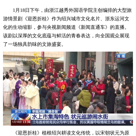
1
月
18
日
下午
，由浙江越秀外国语学院主创编排的大型旅
游情景剧《迎恩折桂》作为绍兴城市文化名片、浙东运河文
化的生动缩影，参与央视新闻频道《新闻直通车》的直播
。
该剧以深厚的文化底蕴与鲜活的青春表达，向全国观众展现
了一场独具韵味的文旅盛宴。
《迎恩折桂》植根绍兴耕读文化传统，以宋朝状元为原