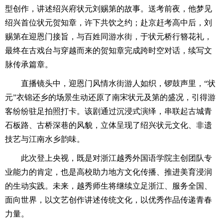
型创作，讲述绍兴府状元刘赐第的故事。送考前夜，他梦见
绍兴首位状元贺知章，许下共饮之约；赴京赶考高中后，刘
赐第在迎恩门接旨，与百姓同游水街，于状元桥行簪花礼，
最终在古戏台与穿越而来的贺知章完成跨时空对话，续写文
脉传承篇章。
直播镜头中，迎恩门风情水街游人如织，锣鼓声里，“状
元”衣锦还乡的场景生动还原了南宋状元及第的盛况，引得游
客纷纷驻足拍照打卡。该剧通过沉浸式演绎，串联起古城青
石板路、古桥深巷的风貌，立体呈现了绍兴状元文化、非遗
技艺与江南水乡韵味。
此次登上央视，既是对浙江越秀外国语学院主创团队专
业能力的肯定，也是高校助力地方文化传播、推进美育浸润
的生动实践。未来，越秀师生将继续立足浙江、服务全国、
面向世界，以文艺创作讲述传统文化，以优秀作品传递青春
力量。