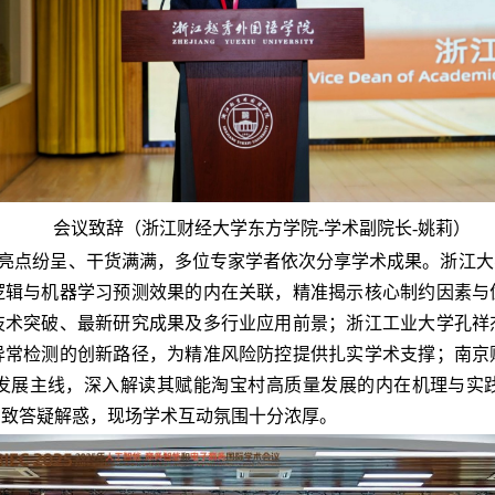
会议致辞（浙江财经大学东方学院
-
学术副院长
-
姚莉）
亮点纷呈、干货满满，多位专家学者依次分享学术成果。浙江大
逻辑与机器学习预测效果的内在关联，精准揭示核心制约因素与
技术突破、最新研究成果及多行业应用前景；浙江工业大学孔祥
异常检测的创新路径，为精准风险防控提供扎实学术支撑；南京
发展主线，深入解读其赋能淘宝村高质量发展的内在机理与实
细致答疑解惑，现场学术互动氛围十分浓厚。